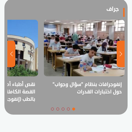
جراف
نقص أطباء أم فائض خريجين؟..
انفوجراف.. التعل
القصة الكاملة لمقترح خفض القبول
في امتحانات الثانوي
بالطب (إنفوجراف)