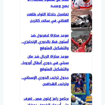
يصح وعيب»
تفاصيل حادثة اللواء طلعت
العناني في سانت كاترين
موعد مباراة ليفربول ضد
أستون فيلا بالدوري الإنجليزي..
والتشكيل المتوقع
موعد مباراة الريال ضد مان
سيتي في دوري أبطال أوروبا..
والتشكيل المتوقع
جدول ترتيب الدوري الإسباني..
وترتيب الهدافين
برنامج رامز إيلون مصر.. تعرف
على أسماء الضيوف رمضان