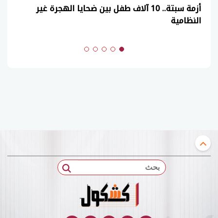
عاجل| نموذج حل امتحان أحياء ثانوية عامة 2026
(السنوات الماضية)
بحث