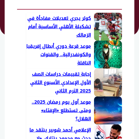
كولر يجري تعديلات مفاجأة في
تشكيلة الأهلي الأساسية أمام
الزمالك
موعد قرعة دوري أبطال إفريقيا
والكونفدرالية.. والقنوات
الناقلة
إجابة تقييمات دراسات الصف
الأول الإعدادي الأسبوع الثاني
2025 الترم الثاني
موعد أول يوم رمضان 2025..
ومتى تستطلع «الإفتاء»
الهلال؟
الإعلامي أحمد شوبير ينتقد ما
حدث مع محمود بنتايك..«لا