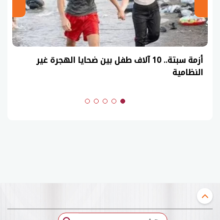
عاجل| نموذج حل امتحان أحياء ثانوية عامة 2026
(السنوات الماضية)
بحث