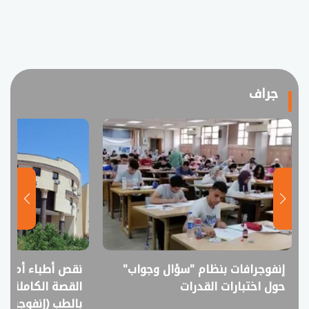
جراف
نقص أطباء أم فائض خريجين؟..
انفوجراف.. التعل
القصة الكاملة لمقترح خفض القبول
في امتحانات الثانوي
بالطب (إنفوجراف)