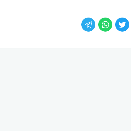
whats
twitter
face